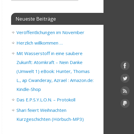
Neueste Beiträge
Veröffentlichungen im November
Herzlich willkommen …
Mit Wasserstoff in eine saubere
Zukunft: Atomkraft – Nein Danke
(Umwelt 1) eBook: Hunter, Thomas
L., ap Cwanderay, Azrael : Amazon.de:
Kindle-Shop
Das E.P.S.Y.L.O.N. – Protokoll
Shari feiert Weihnachten
Kurzgeschichten (Hörbuch-MP3)