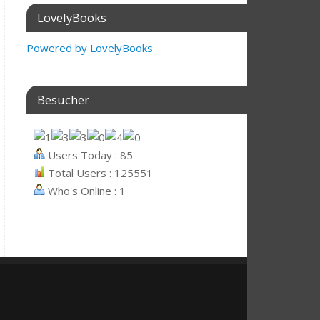
LovelyBooks
Powered by LovelyBooks
Besucher
Users Today : 85
Total Users : 125551
Who's Online : 1