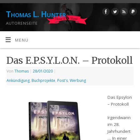
Thomas L. Hunter
AUTORENSEITE
MENÜ
Das E.P.S.Y.L.O.N. – Protokoll
Von
Thomas
|
28/01/2020
|
Ankündigung
,
Buchprojekte
,
Post's
,
Werbung
Das Epsylon
– Protokoll
Irgendwann
im 28.
Jahrhundert
… In einer