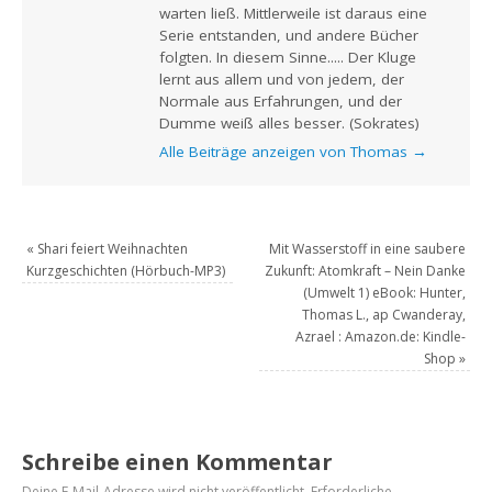
warten ließ. Mittlerweile ist daraus eine
Serie entstanden, und andere Bücher
folgten. In diesem Sinne..... Der Kluge
lernt aus allem und von jedem, der
Normale aus Erfahrungen, und der
Dumme weiß alles besser. (Sokrates)
Alle Beiträge anzeigen von Thomas
→
«
Shari feiert Weihnachten
Mit Wasserstoff in eine saubere
Kurzgeschichten (Hörbuch-MP3)
Zukunft: Atomkraft – Nein Danke
(Umwelt 1) eBook: Hunter,
Thomas L., ap Cwanderay,
Azrael : Amazon.de: Kindle-
Shop
»
Schreibe einen Kommentar
Deine E-Mail-Adresse wird nicht veröffentlicht.
Erforderliche