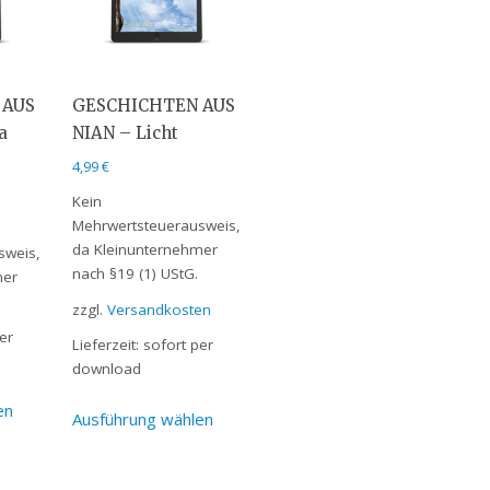
 AUS
GESCHICHTEN AUS
a
NIAN – Licht
4,99
€
Kein
Mehrwertsteuerausweis,
da Kleinunternehmer
sweis,
nach §19 (1) UStG.
mer
zzgl.
Versandkosten
er
Lieferzeit:
sofort per
download
en
Ausführung wählen