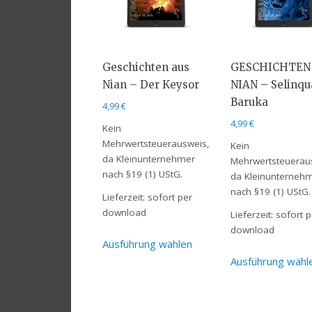
Geschichten aus
GESCHICHTEN
Nian – Der Keysor
NIAN – Selinqu
Baruka
4,99
€
4,99
€
Kein
Mehrwertsteuerausweis,
Kein
da Kleinunternehmer
Mehrwertsteuerau
nach §19 (1) UStG.
da Kleinunterneh
nach §19 (1) UStG.
Lieferzeit:
sofort per
download
Lieferzeit:
sofort p
download
Ausführung wählen
Ausführung wähl