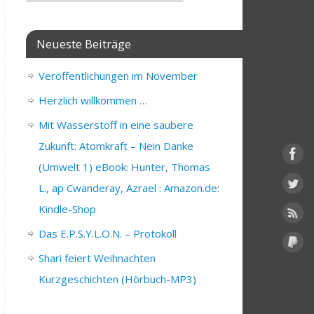
Neueste Beiträge
Veröffentlichungen im November
Herzlich willkommen …
Mit Wasserstoff in eine saubere
Zukunft: Atomkraft – Nein Danke
(Umwelt 1) eBook: Hunter, Thomas
L., ap Cwanderay, Azrael : Amazon.de:
Kindle-Shop
Das E.P.S.Y.L.O.N. – Protokoll
Shari feiert Weihnachten
Kurzgeschichten (Hörbuch-MP3)