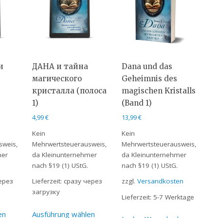
и
ДАНА и тайна
Dana und das
магического
Geheimnis des
кристалла (полоса
magischen Kristalls
1)
(Band 1)
4,99
€
13,99
€
Kein
Kein
sweis,
Mehrwertsteuerausweis,
Mehrwertsteuerausweis,
mer
da Kleinunternehmer
da Kleinunternehmer
nach §19 (1) UStG.
nach §19 (1) UStG.
ерез
Lieferzeit:
сразу через
zzgl.
Versandkosten
загрузку
Lieferzeit:
5-7 Werktage
en
Ausführung wählen