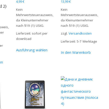
4,99
€
13,99
€
d 2)
Kein
Kein
Mehrwertsteuerausweis,
Mehrwertsteuerausweis,
da Kleinunternehmer
da Kleinunternehmer
nach §19 (1) UStG.
nach §19 (1) UStG.
sweis,
mer
Lieferzeit:
sofort per
zzgl.
Versandkosten
download
Lieferzeit:
5-7 Werktage
er
Ausführung wählen
In den Warenkorb
en