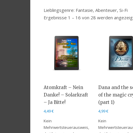
Lieblingsgenre: Fantasie, Abenteuer, Si-Fi
Ergebnisse 1 – 16 von 28 werden angezeig
Atomkraft – Nein
Dana and the s
Danke! – Solarkraft
of the magic cr
– Ja Bitte!
(part 1)
4,49
€
4,99
€
Kein
Kein
Mehrwertsteuerausweis,
Mehrwertsteuerau