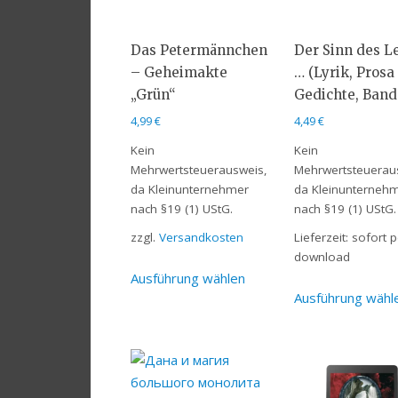
Das Petermännchen
Der Sinn des L
– Geheimakte
… (Lyrik, Prosa
„Grün“
Gedichte, Band 
4,99
€
4,49
€
Kein
Kein
Mehrwertsteuerausweis,
Mehrwertsteuerau
da Kleinunternehmer
da Kleinunterneh
nach §19 (1) UStG.
nach §19 (1) UStG.
zzgl.
Versandkosten
Lieferzeit:
sofort p
download
Ausführung wählen
Ausführung wähl