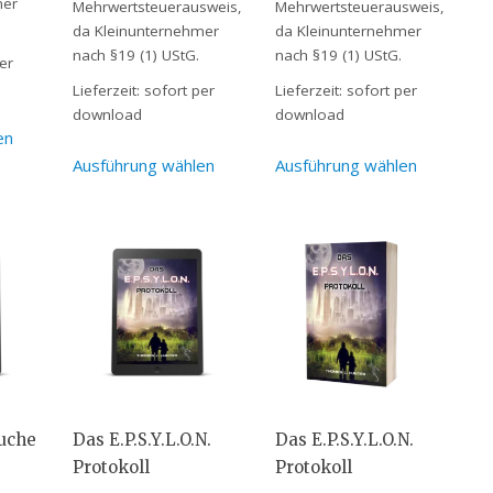
mer
Mehrwertsteuerausweis,
Mehrwertsteuerausweis,
da Kleinunternehmer
da Kleinunternehmer
nach §19 (1) UStG.
nach §19 (1) UStG.
er
Lieferzeit:
sofort per
Lieferzeit:
sofort per
download
download
en
Ausführung wählen
Ausführung wählen
uche
Das E.P.S.Y.L.O.N.
Das E.P.S.Y.L.O.N.
Protokoll
Protokoll