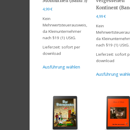
Monolithen (Band 3)
vergessenen
Kontinent (Ban
4,99
€
4,99
€
Kein
Mehrwertsteuerausweis,
Kein
da Kleinunternehmer
Mehrwertsteuerau
nach §19 (1) UStG.
da Kleinunterneh
nach §19 (1) UStG.
Lieferzeit:
sofort per
download
Lieferzeit:
sofort p
download
Ausführung wählen
Ausführung wähl