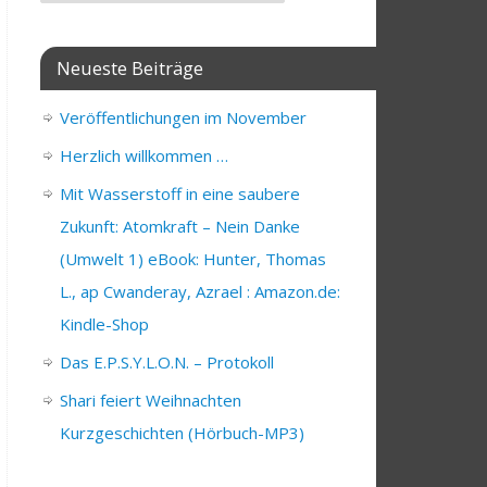
Neueste Beiträge
Veröffentlichungen im November
Herzlich willkommen …
Mit Wasserstoff in eine saubere
Zukunft: Atomkraft – Nein Danke
(Umwelt 1) eBook: Hunter, Thomas
L., ap Cwanderay, Azrael : Amazon.de:
Kindle-Shop
Das E.P.S.Y.L.O.N. – Protokoll
Shari feiert Weihnachten
Kurzgeschichten (Hörbuch-MP3)