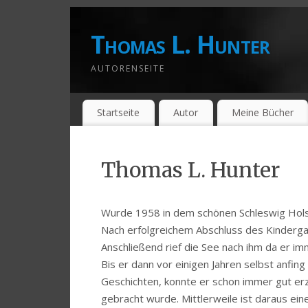
Thomas L. Hunter
AUTORENSEITE
Startseite
Autor
Meine Bücher
Thomas L. Hunter
Wurde 1958 in dem schönen Schleswig Hols
Nach erfolgreichem Abschluss des Kindergar
Anschließend rief die See nach ihm da er 
Bis er dann vor einigen Jahren selbst anfing
Geschichten, konnte er schon immer gut erz
gebracht wurde. Mittlerweile ist daraus ein