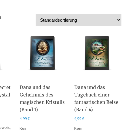
t
ecret
Dana und das
Dana und das
ystal
Geheimnis des
Tagebuch einer
magischen Kristalls
fantastischen Reise
(Band 1)
(Band 4)
4,99
€
4,99
€
sweis,
Kein
Kein