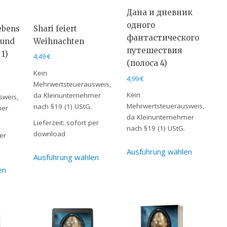
Дана и дневник
одного
ebens
Shari feiert
фантастического
 und
Weihnachten
путешествия
1)
4,49
€
(полоса 4)
Kein
4,99
€
Mehrwertsteuerausweis,
Kein
da Kleinunternehmer
sweis,
Mehrwertsteuerausweis,
nach §19 (1) UStG.
mer
da Kleinunternehmer
Lieferzeit:
sofort per
nach §19 (1) UStG.
download
er
Ausführung wählen
Ausführung wählen
en