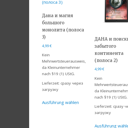
Дана и магия
большого
монолита (полоса
3)
ДАНА и поиск
4,99
€
забытого
континента
Kein
(полоса 2)
Mehrwertsteuerausweis,
da Kleinunternehmer
4,99
€
nach §19 (1) UStG.
Kein
Lieferzeit:
сразу через
Mehrwertsteuerau
загрузку
da Kleinunterneh
nach §19 (1) UStG.
Ausführung wählen
Lieferzeit:
сразу ч
загрузку
Ausführung wähl